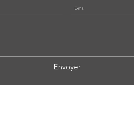
Envoyer
Jean-Marc Nattier 44100 Nantes
Tél : 07 66 73 25 00
litique en matière de cookies
Politique de confidentialité